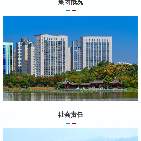
集团概况
社会责任