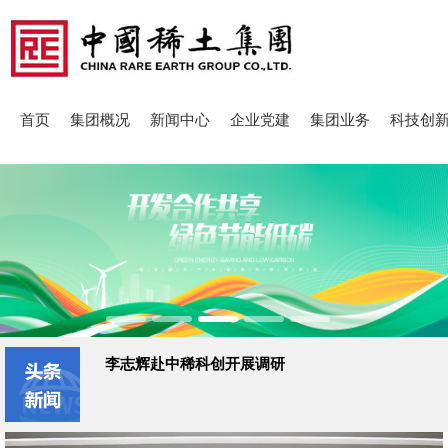
中国稀土集团组织赴国资央企党风廉政教育馆开
展警示教育
首页
集团概况
新闻中心
企业党建
集团业务
科技创
中国稀土集团举办习近平党建思想读书班
稀材为贵 土承其华——中国稀土集团举行2026年
新员工座谈会
刘雷云赴中稀有色开展“七一”走访慰问并讲授专
题党课
李志辉赴中稀科创开展调研
中国稀土集团组织赴国资央企党风廉政教育馆开