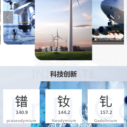
技术服务
查看更多
查看更多
查看更多