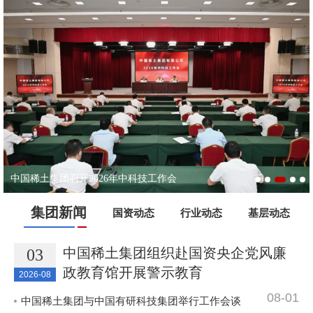
展警示教育
锚定目标 攻坚突破丨中国稀土集团召开2026年年中工作
会
集团新闻
国资动态
行业动态
基层动态
中国稀土集团组织赴国资央企党风廉
03
政教育馆开展警示教育
2026-08
08-01
中国稀土集团与中国有研科技集团举行工作会谈