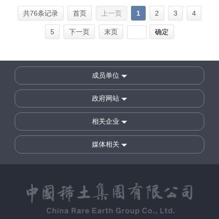
志辉、杨国安、刘华斌、胡谷华、王涛、郭良金参
共76条记录
首页
上一页
1
2
3
4
加学习，部分党委领导围绕学习内容作研讨交流。
会议认为，习近平经济思想是习近平新时代中国特
5
下一页
末页
确定
色社会主义思想的重要组成部分，是中国共产党不
懈探索社会主义经济发展道路形成的宝贵思想结
晶。深...
成员单位
政府网站
相关企业
媒体相关